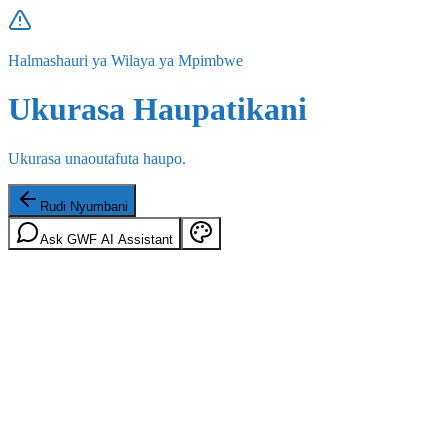
Halmashauri ya Wilaya ya Mpimbwe
Ukurasa Haupatikani
Ukurasa unaoutafuta haupo.
Rudi Nyumbani
Ask GWF AI Assistant