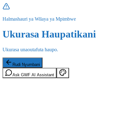
Halmashauri ya Wilaya ya Mpimbwe
Ukurasa Haupatikani
Ukurasa unaoutafuta haupo.
Rudi Nyumbani
Ask GWF AI Assistant